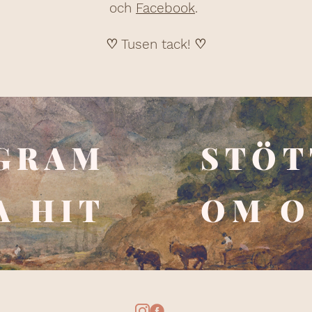
och
Facebook
.
♡ Tusen tack! ♡
GRAM
STÖT
A
HIT
OM O