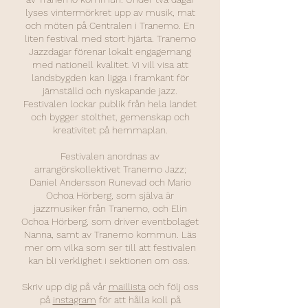
lyses vintermörkret upp av musik, mat
och möten på Centralen i Tranemo. En
liten festival med stort hjärta. Tranemo
Jazzdagar förenar lokalt engagemang
med nationell kvalitet. Vi vill visa att
landsbygden kan ligga i framkant för
jämställd och nyskapande jazz.
Festivalen lockar publik från hela landet
och bygger stolthet, gemenskap och
kreativitet på hemmaplan.
Festivalen anordnas av
arrangörskollektivet Tranemo Jazz;
Daniel Andersson Runevad och Mario
Ochoa Hörberg, som själva är
jazzmusiker från Tranemo, och Elin
Ochoa Hörberg, som driver eventbolaget
Nanna,
samt av
Tranemo kommun
. Läs
mer om vilka som ser till att festivalen
kan bli verklighet i sektionen
om oss
.
Skriv upp dig på vår
maillista
och följ oss
på
instagram
för att hålla koll på