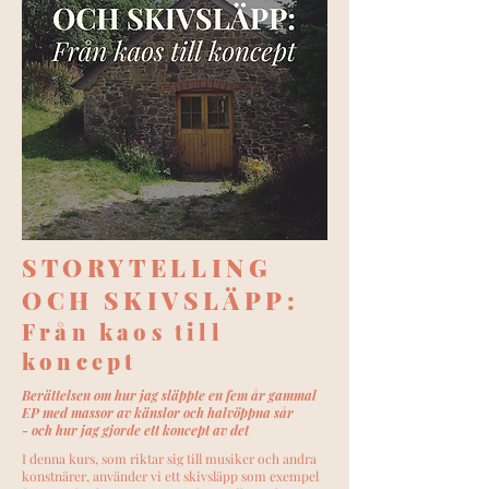
STORYTELLING
OCH SKIVSLÄPP:
Från kaos till
koncept
Berättelsen om hur jag släppte en fem år gammal
EP med massor av känslor och halvöppna sår
- och hur jag gjorde ett koncept av det
I denna kurs, som riktar sig till musiker och andra
konstnärer, använder vi ett skivsläpp som exempel