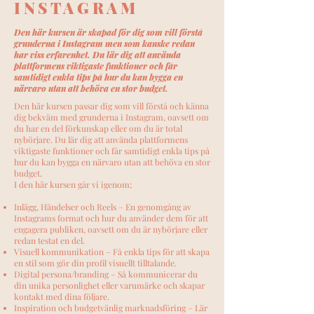
INSTAGRAM
Den här kursen är skapad för dig som vill förstå
grunderna i Instagram men som kanske redan
har viss erfarenhet. Du lär dig att använda
plattformens viktigaste funktioner och får
samtidigt enkla tips på hur du kan bygga en
närvaro utan att behöva en stor budget.
Den här kursen passar dig som vill förstå och känna
dig bekväm med grunderna i Instagram, oavsett om
du har en del förkunskap eller om du är total
nybörjare. Du lär dig att använda plattformens
viktigaste funktioner och får samtidigt enkla tips på
hur du kan bygga en närvaro utan att behöva en stor
budget.
I den här kursen går vi igenom;
Inlägg, Händelser och Reels – En genomgång av
Instagrams format och hur du använder dem för att
engagera publiken, oavsett om du är nybörjare eller
redan testat en del.
Visuell kommunikation – Få enkla tips för att skapa
en stil som gör din profil visuellt tilltalande.
Digital persona/branding – Så kommunicerar du
din unika personlighet eller varumärke och skapar
kontakt med dina följare.
Inspiration och budgetvänlig marknadsföring – Lär