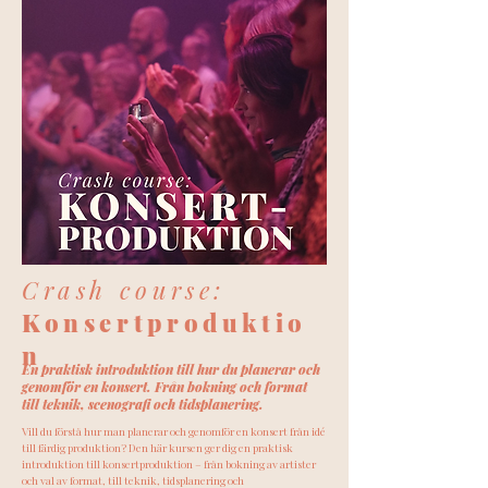
Crash course:
Konsertproduktio
n
En praktisk introduktion till hur du planerar och
genomför en konsert. Från bokning och format
till teknik, scenografi och tidsplanering.
Vill du förstå hur man planerar och genomför en konsert från idé
till färdig produktion? Den här kursen ger dig en praktisk
introduktion till konsertproduktion – från bokning av artister
och val av format, till teknik, tidsplanering och