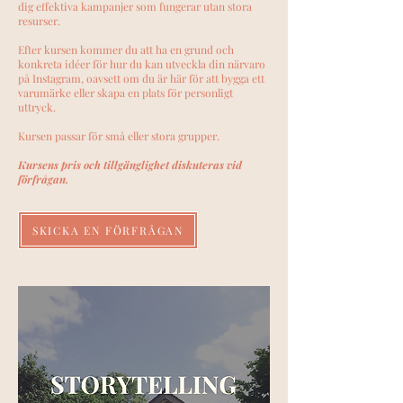
dig effektiva kampanjer som fungerar utan stora
resurser.
Efter kursen kommer du att ha en grund och
konkreta idéer för hur du kan utveckla din närvaro
på Instagram, oavsett om du är här för att bygga ett
varumärke eller skapa en plats för personligt
uttryck.
Kursen passar för små eller stora grupper.
Kursens pris och tillgänglighet diskuteras vid
förfrågan.
SKICKA EN FÖRFRÅGAN